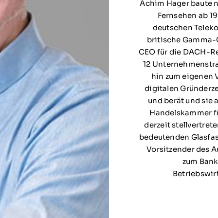
Achim Hager baute 
Fernsehen ab 1
deutschen Teleko
britische Gamma-Gr
CEO für die DACH-Regi
12 Unternehmenstra
hin zum eigenen V
digitalen Gründerz
und berät und sie a
Handelskammer für
derzeit stellvertre
bedeutenden Glasfase
Vorsitzender des A
zum Bank
Betriebswirt