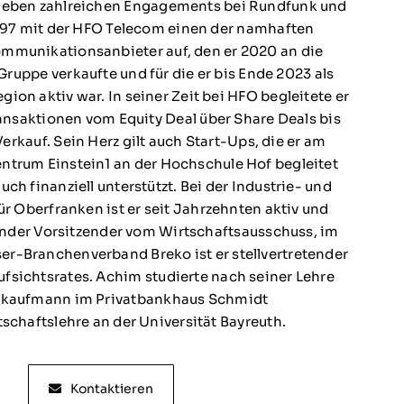
neben zahlreichen Engagements bei Rundfunk und
997 mit der HFO Telecom einen der namhaften
mmunikationsanbieter auf, den er 2020 an die
uppe verkaufte und für die er bis Ende 2023 als
on aktiv war. In seiner Zeit bei HFO begleitete er
nsaktionen vom Equity Deal über Share Deals bis
erkauf. Sein Herz gilt auch Start-Ups, die er am
entrum Einstein1 an der Hochschule Hof begleitet
uch finanziell unterstützt. Bei der Industrie- und
 Oberfranken ist er seit Jahrzehnten aktiv und
tender Vorsitzender vom Wirtschaftsausschuss, im
r-Branchenverband Breko ist er stellvertretender
ufsichtsrates. Achim studierte nach seiner Lehre
kaufmann im Privatbankhaus Schmidt
schaftslehre an der Universität Bayreuth.
Kontaktieren