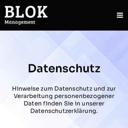
Zum
Inhalt
springen
To
Nav
Services
Sektoren
Datenschutz
Insights
Über uns
Hinweise zum Datenschutz und zur
Verarbeitung personenbezogener
Karriere
Daten finden Sie in unserer
Datenschutzerklärung.