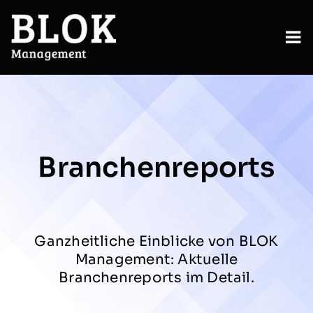
Zum
Inhalt
springen
To
Nav
Services
Sektoren
Branchenreports
Insights
Über uns
Ganzheitliche Einblicke von BLOK
Karriere
Management: Aktuelle
Branchenreports im Detail.